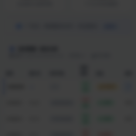
企业级SSL加密传输
7×24小时在线服务
广告位 · 数据服务合作 · 欢迎垂询
招商中
实时预测 · 组合分析
更新于 2026-08-08 06:41:40
算法 v1
黑马预测
预测
期号
倒计时
开奖号码
结果
状态
操作
小
--
3466836
--
预测中
双
小
3466835
06:38
6+9+6=21
命中
单双
单
大
3466834
06:34
7+7+5=19
命中
组合
单
大
3466833
06:31
1+8+4=13
未中
-