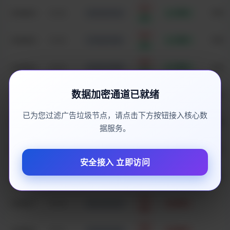
小
3466824
05:59
9+5+0=14
命中
单双
双
小
3466823
05:56
7+9+2=18
命中
单双
双
大
3466822
05:52
4+3+1=08
命中
单双
双
小
数据加密通道已就绪
3466821
05:49
3+3+5=11
命中
组合
单
已为您过滤广告垃圾节点，请点击下方按钮接入核心数
大
3466820
05:45
1+3+2=06
命中
单双
据服务。
双
小
3466819
05:42
1+2+2=05
命中
大小
双
安全接入 立即访问
大
3466818
05:38
3+8+2=13
命中
单双
单
大
3466817
05:35
9+1+3=13
未中
-
双
小