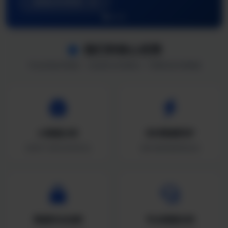
查看数据看板
我们的核心优势
专业的技术团队 · 先进的分析算法 · 可靠的实时数据
AI智能分析
实时数据同步
深度学习算法持续优化
毫秒级数据更新延迟
数据安全加密
专业客服支持