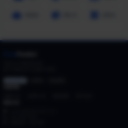
深蓝智能
数据工场
云擎科技
Data
Predict
加拿大28 智能预测系统
基于大数据分析与机器学习模型
ISO 27001
GDPR
SSL加密
快速导航
加拿大28
台湾PC28
隐私政策
用户协议
联系方式
service@datapredict.com
400-888-9999
数据加密 · 安全可靠