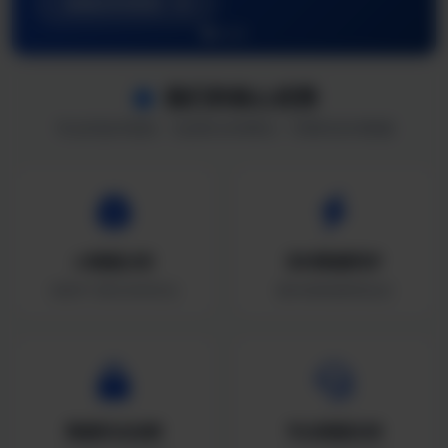
查看数据看板
我们的核心优势
专业的技术团队 · 先进的分析算法 · 可靠的实时数据
AI智能分析
实时数据同步
深度学习算法持续优化
毫秒级数据更新延迟
数据安全加密
专业客服支持