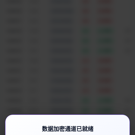
3466539
12:49
7+4+1=12
大
未中
-
3466538
12:45
0+6+0=06
大
未中
-
3466537
12:42
0+1+2=03
大
未中
-
3466536
12:38
2+8+8=18
大
命中
大小
3466535
12:35
6+9+5=20
大
命中
大小
3466534
12:31
0+9+6=15
大
命中
大小
3466533
12:28
4+6+4=14
小
未中
-
3466532
12:24
6+0+3=09
大
未中
-
3466531
12:21
1+0+8=09
大
未中
-
3466530
12:17
5+6+4=15
小
未中
-
3466529
12:14
6+2+7=15
大
命中
大小
3466528
12:10
9+0+4=13
小
命中
大小
3466527
12:07
1+7+2=10
大
未中
-
数据加密通道已就绪
3466526
12:03
0+4+7=11
小
命中
大小