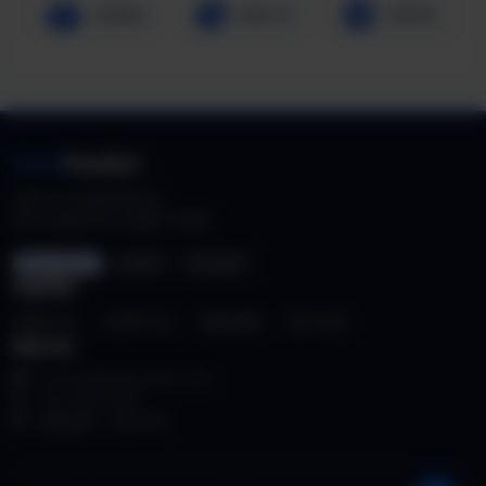
深蓝智能
数据工场
云擎科技
Data
Predict
加拿大28 智能预测系统
基于大数据分析与机器学习模型
ISO 27001
GDPR
SSL加密
快速导航
加拿大28
台湾PC28
隐私政策
用户协议
联系方式
service@datapredict.com
400-888-9999
数据加密 · 安全可靠