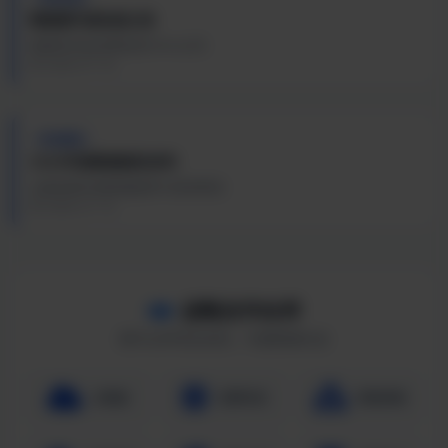
数据源升级完成公告
数据同步延迟降低至50ms以内
2026-07-16
行业资讯
2026年度数据报告发布
全面回顾年度数据趋势与预测表现
2026-07-14
战略合作伙伴
携手业界领先机构，共建数据生态
云数据
智算科技
数联网络