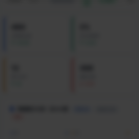
3466997
16:05
9+9+4=22
命中
组合
双
480
3%
总数据记录
综合准确率
+12.5%
+3.2%
12
388
累计命中
偏差次数
+8
-2.1%
数据统计分析 · 近400期
号码 19
出现 12 次
3%
单
6
双
6