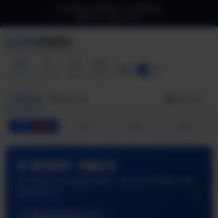
数据安全加密传输
实时同步更新
帮助中心
商务合作
Data
Predict
加拿大28 · 智能预测引擎 v3.0
400
12
3%
组合
开启
数据样本
命中次数
准确率
当前模式
加拿大28
台湾PC28
算法引擎
组合
大小
单双
杀组
热门
大数据驱动决策
数据，提供
累积海量历史数据，通过机器学习持续优化算法，提
准确率。